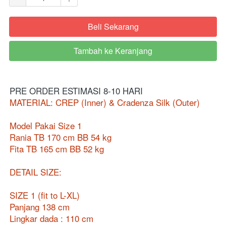
Beli Sekarang
`
Tambah ke Keranjang
`
PRE ORDER ESTIMASI 8-10 HARI
MATERIAL: CREP (Inner) & Cradenza Silk (Outer)
Model Pakai Size 1
Rania TB 170 cm BB 54 kg
Fita TB 165 cm BB 52 kg
DETAIL SIZE:
SIZE 1 (fit to L-XL)
Panjang 138 cm
Lingkar dada : 110 cm