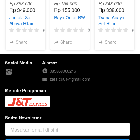
Rp 358.000
Rp 159.000
Rp 348.000
Rp 349.000
Rp 155.000
Rp 338.000
Jamela Set
Raya Outer BW
Tsana Abaya
Abaya Hitam
Set Hitam
(0)
(0)
(0)
Share
Share
Share
Social Media
Alamat
085868060246
zafa.cs01@gmail.com
Metode Pengiriman
Berita Newsletter