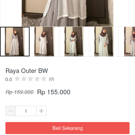
Raya Outer BW
0.0
(0)
Rp 155.000
Rp 159.000
Beli Sekarang
`