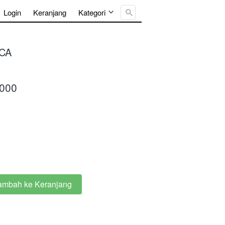
Cari ...
Login
Keranjang
Kategori
CA
.000
ambah ke Keranjang