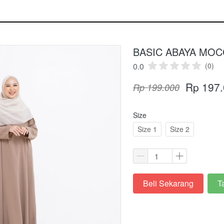
BASIC ABAYA MOC
0.0
(0)
Rp 197
Rp 199.000
Size
Size 1
Size 2
Beli Sekarang
T
`
`