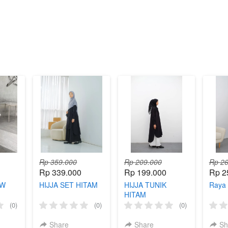
Rp 359.000
Rp 209.000
Rp 26
Rp 339.000
Rp 199.000
Rp 2
BW
HIJJA SET HITAM
HIJJA TUNIK
Raya 
HITAM
(0)
(0)
(0)
Share
Share
Sh