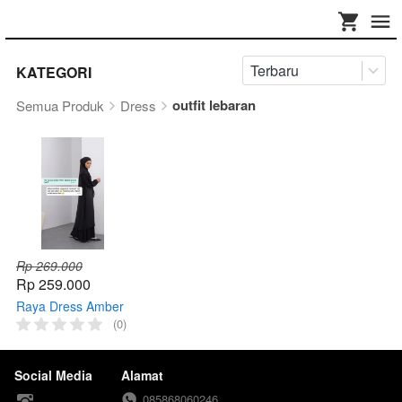
Terbaru
KATEGORI
outfit lebaran
Semua Produk
Dress
Rp 269.000
Rp 259.000
Raya Dress Amber
(0)
Social Media
Alamat
085868060246