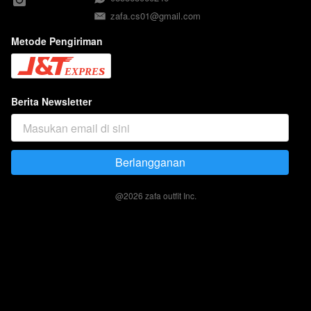
zafa.cs01@gmail.com
Metode Pengiriman
Berita Newsletter
Berlangganan
`
@
2026
zafa outfit Inc.