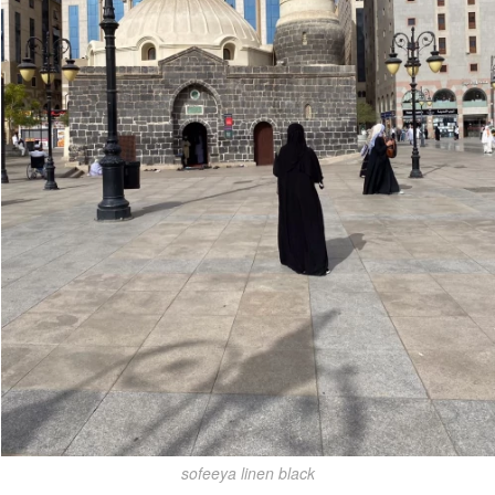
sofeeya linen black