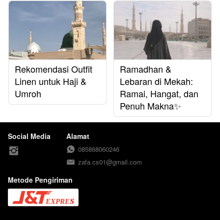
Rekomendasi Outfit
Ramadhan &
Linen untuk Haji &
Lebaran di Mekah:
Umroh
Ramai, Hangat, dan
Penuh Makna✨
Social Media
Alamat
085868060246
zafa.cs01@gmail.com
Metode Pengiriman