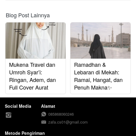
Blog Post Lainnya
Mukena Travel dan
Ramadhan &
Umroh Syar’i:
Lebaran di Mekah:
Ringan, Adem, dan
Ramai, Hangat, dan
Full Cover Aurat
Penuh Makna✨
Social Media
Alamat
085868060246
zafa.cs01@gmail.com
Metode Pengiriman