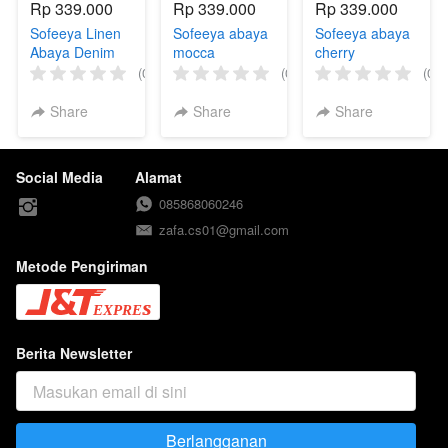
Rp 339.000
Rp 339.000
Rp 339.000
Sofeeya Linen
Sofeeya abaya
Sofeeya abaya
Abaya Denim
mocca
cherry
(0)
(0)
(0)
Share
Share
Share
Social Media
Alamat
085868060246
zafa.cs01@gmail.com
Metode Pengiriman
Berita Newsletter
Berlangganan
`