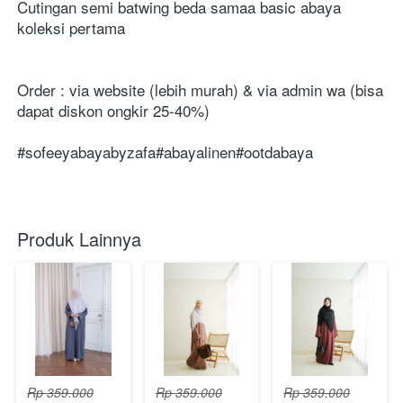
Cutingan semi batwing beda samaa basic abaya 
koleksi pertama
Order : via website (lebih murah) & via admin wa (bisa 
dapat diskon ongkir 25-40%)
#sofeeyabayabyzafa#abayalinen#ootdabaya
Produk Lainnya
Rp 359.000
Rp 359.000
Rp 359.000