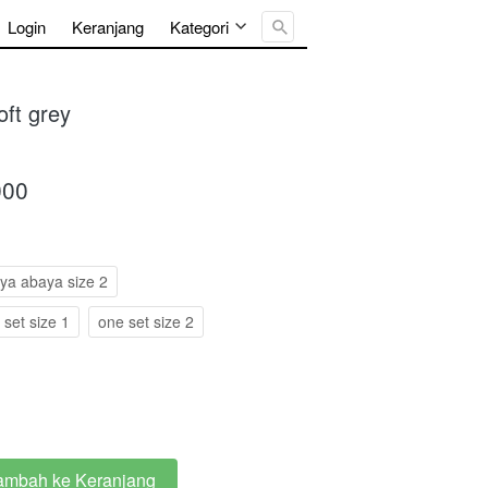
Cari ...
Login
Keranjang
Kategori
ft grey
000
ya abaya size 2
 set size 1
one set size 2
ambah ke Keranjang