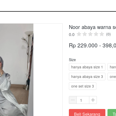
Noor abaya warna so
0.0
(0)
Rp 229.000 - 398,
Size
hanya abaya size 1
han
hanya abaya size 3
one
one set size 3
Beli Sekarang
T
`
`