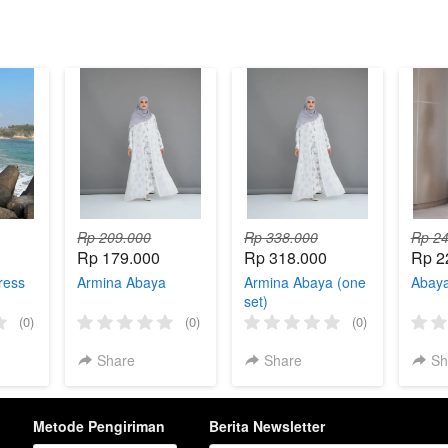
Rp 209.000
Rp 338.000
Rp 24
Rp 179.000
Rp 318.000
Rp 2
ress
Armina Abaya
Armina Abaya (one
Abaya
set)
(0)
(0)
(0)
Share
Share
Sh
Metode Pengiriman
Berita Newsletter