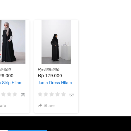
9.000
Rp 239.000
29.000
Rp 179.000
 Strip Hitam
Juma Dress Hitam
(0)
(0)
are
Share