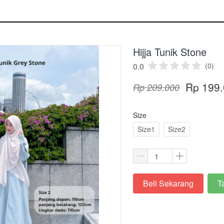
Hijja Tunik Stone
0.0
(0)
Rp 199
Rp 209.000
Size
Size1
Size2
Beli Sekarang
T
`
`