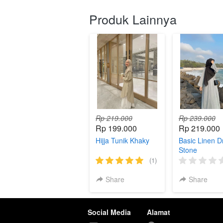
Produk Lainnya
Rp 219.000
Rp 239.000
Rp 199.000
Rp 219.000
Hijja Tunik Khaky
Basic Linen D
Stone
(1)
Share
Share
Social Media
Alamat