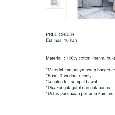
PREE ORDER
Estimasi 10 hari
Material  : 100% cotton linenm, buka
*Material kaatunnya adem banget,coc
*Busui & wudhu friendly
*kancing full sampai bawah
*Dipakai gak gatel dan gak panas
*Untuk pencucian pertama kain men